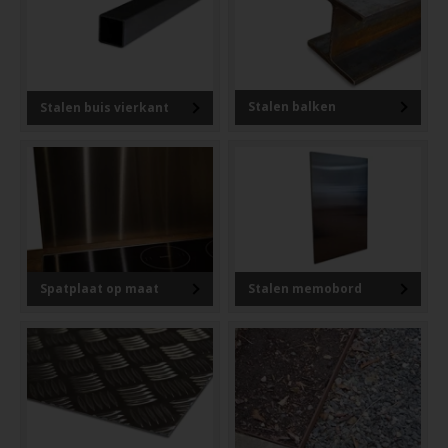
Stalen balken
Stalen buis vierkant
Spatplaat op maat
Stalen memobord