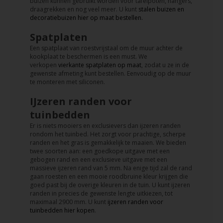
buizen kunnen gebruikt worden voor tafelpoten, hangers,
draagrekken en nog veel meer. U kunt
stalen buizen en
decoratiebuizen hier op maat bestellen.
Spatplaten
Een spatplaat van roestvrijstaal om de muur achter de
kookplaat te beschermen is een must. We
verkopen
vierkante spatplaten op maat
, zodat u ze in de
gewenste afmeting kunt bestellen. Eenvoudig op de muur
te monteren met siliconen.
IJzeren randen voor
tuinbedden
Er is niets mooiers en exclusievers dan ijzeren randen
rondom het tuinbed. Het zorgt voor prachtige, scherpe
randen en het gras is gemakkelijk te maaien. We bieden
twee soorten aan: een goedkope uitgave met een
gebogen rand en een exclusieve uitgave met een
massieve ijzeren rand van 5 mm. Na enige tijd zal de rand
gaan roesten en een mooie roodbruine kleur krijgen die
goed past bij de overige kleuren in de tuin. U kunt ijzeren
randen in precies de gewenste lengte uitkiezen, tot
maximaal 2900 mm. U kunt
ijzeren randen voor
tuinbedden hier kopen
.