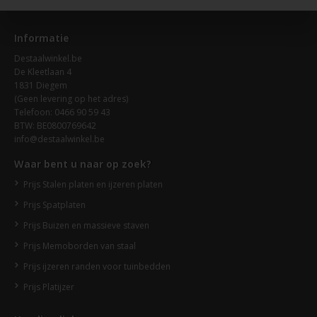
Informatie
Destaalwinkel.be
De Kleetlaan 4
1831 Diegem
(Geen levering op het adres)
Telefoon: 0466 90 59 43
BTW: BE0800769642
info@destaalwinkel.be
Waar bent u naar op zoek?
Prijs Stalen platen en ijzeren platen
Prijs Spatplaten
Prijs Buizen en massieve staven
Prijs Memoborden van staal
Prijs ijzeren randen voor tuinbedden
Prijs Platijzer