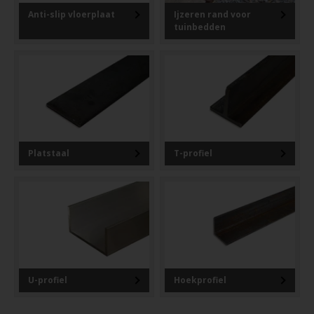
Anti-slip vloerplaat
Ijzeren rand voor
tuinbedden
Platstaal
T-profiel
U-profiel
Hoekprofiel