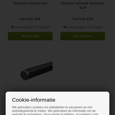
Vierkante messing staaf
Massieve vierkante aluminium
staaf
Van 5,00 EUR
Van 5,00 EUR
Leveringstijd 4-10 Dagen
Leveringstijd 4-10 Dagen
Bestel hier
Bestel hier
Cookie-informatie
Zeskantige stalen staaf
We gebruiken cookies om statistieken te verzamen en het
websitegebruik te meten. We gebruiken de informatie om de
website te verbeteren. Door verder te klikken, accepteert u het