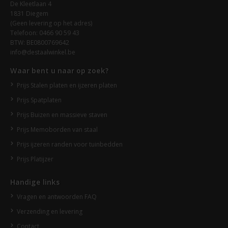
De Kleetlaan 4
1831 Diegem
(Geen levering op het adres)
Telefoon: 0466 90 59 43
BTW: BE0800769642
info@destaalwinkel.be
Waar bent u naar op zoek?
Prijs Stalen platen en ijzeren platen
Prijs Spatplaten
Prijs Buizen en massieve staven
Prijs Memoborden van staal
Prijs ijzeren randen voor tuinbedden
Prijs Platijzer
Handige links
Vragen en antwoorden FAQ
Verzending en levering
Contact