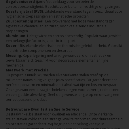
Gegalvaniseerd ijzer
: Met zinklaag voor verbeterde
corrosiebestendigheid. Geschikt voor buiten en vochtige omgevingen.
Roestvrij staal (RVS)
: Uitstekende weerstand tegen roest. Ideaal voor
hygiënische toepassingen en esthetische projecten.
Zuurbestendig staal
: Een RVS-variant met hoge weerstand tegen
agressieve chemicaliën en zuren, voor veeleisende industriële
toepassingen.
Aluminium
: Lichtgewicht en corrosiebestendig. Populair waar gewicht
een belangrijke factor is, zoals in transport.
Koper
: Uitstekende elektrische en thermische geleidbaarheid. Gebruikt
in elektrische componenten en decoratie.
Messing
: Koperlegering met zink, gewaardeerd om esthetiek en
bewerkbaarheid. Geschikt voor decoratieve elementen en fijne
mechanica.
Maatwerk met Precisie
Elk project is uniek. Wij snijden elke vierkante stalen staaf op de
millimeter nauwkeurig volgens jouw specificaties. Dit garandeert een
perfecte pasvorm en minimaliseert afval, wat tijd en kosten bespaart.
Onze geavanceerde zaagtechnieken zorgen voor zuivere, rechte snedes
en een gladde afwerking. Geef de gewenste lengte op en ontvang een
perfect passend product.
Betrouwbare Kwaliteit en Snelle Service
Destaalwinkel.be staat voor kwaliteit en efficiëntie. Onze vierkante
stalen staven voldoen aan strenge kwaliteitsnormen, wat duurzaamheid
en prestaties garandeert. Wij begrijpen het belang van tijd in
projectmanagement en zorgen voor een snelle verwerking en levering.