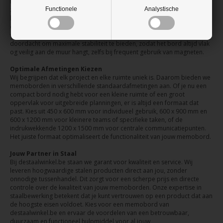
Een snelle en probleemloze installatie is belangrijk. Onze memoborden
Functionele
Analystische
zijn ontworpen voor eenvoudige montage. Met de bijgeleverde
bevestigingsmaterialen hang je het bord in een handomdraai stevig aan
de wand. Dit betekent minimale onderbreking van jouw dagelijkse
werkzaamheden en een direct bruikbaar oppervlak. De constructie is
doordacht om maximale stabiliteit te bieden, zodat het bord altijd vlak
og veilig aan de muur hangt, zelfs bij frequent gebruik van magneten.
Optimale Afmetingen Kiezen
Wij begrijpen dat elk project en elke ruimte uniek is. Daarom bieden we
memoborden in verschillende standaardafmetingen aan. Of je nu een
compact bord nodig hebt voor een kleine ruimte of een groot
oppervlak voor uitgebreide planningen, er is altijd een formaat dat
past. Kies uit 450 x 600 mm voor individueel gebruik, 600 x 900 mm en
600 x 1200 mm voor kleinere teams of specifieke taken, of de
indrukwekkende 1200 x 1500 mm voor centrale communicatiepunten.
Het juiste formaat optimaliseert de functionaliteit van jouw memobord.
Jouw Partner in Staal
Bij destaalwinkel.be staan we garant voor kwaliteit en service. Wij
leveren hoogwaardige stalen producten direct aan jou, zonder
onnodige tussenhandel. Dit zorgt voor een scherpe prijs en directe
controle over de kwaliteit van jouw memoborden. Onze expertise in
staalbewerking betekent dat je kunt vertrouwen op een product dat aan
de hoogste eisen voldoet. Kies voor een memobord van
destaalwinkel.be en ervaar de voordelen van een betrouwbaar,
duurzaam en functioneel hulpmiddel voor al jouw