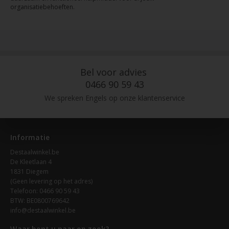
organisatiebehoeften.
Bel voor advies
0466 90 59 43
We spreken Engels op onze klantenservice
Informatie
Destaalwinkel.be
De Kleetlaan 4
1831 Diegem
(Geen levering op het adres)
Telefoon: 0466 90 59 43
BTW: BE0800769642
info@destaalwinkel.be
Waar bent u naar op zoek?