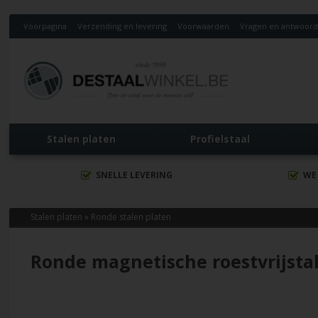
Voorpagina
Verzending en levering
Voorwaarden
Vragen en antwoor
Stalen platen
Profielstaal
SNELLE LEVERING
WE
Stalen platen
»
Ronde stalen platen
Ronde magnetische roestvrijsta