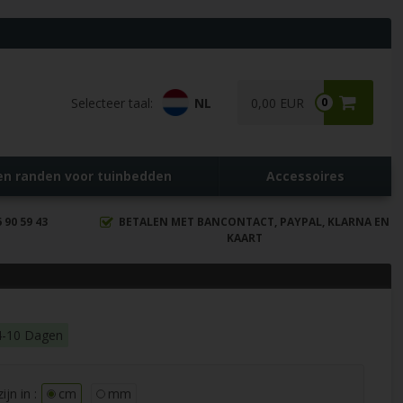
Selecteer taal:
NL
0,00 EUR
0
en randen voor tuinbedden
Accessoires
90 59 43
BETALEN MET BANCONTACT, PAYPAL, KLARNA EN
KAART
 4-10 Dagen
jn in :
cm
mm