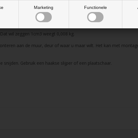
ke
Marketing
Functionele
 Dat wil zeggen 1cm3 weegt 0,008 kg.
nteren aan de muur, deur of waar u maar wilt. Het kan met montage
te snijden. Gebruik een haakse slijper of een plaatschaar.