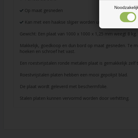
Noodzakelij
Op maat gesneden
Kan met een haakse slijper worden uitgezaagd
Gewicht: Een plaat van 1000 x 1000 x 1,25 mm weegt 8 kg.
Makkelijk, goedkoop en dun bord op maat gesneden. Te mo
hoeken en schroef het vast.
Een roestvrijstalen ronde metalen plaat is gemakkelijk zelf 
Roestvrijstalen platen hebben een mooi gepolijst blad.
De plaat wordt geleverd met beschermfolie.
Stalen platen kunnen vervormd worden door verhitting.