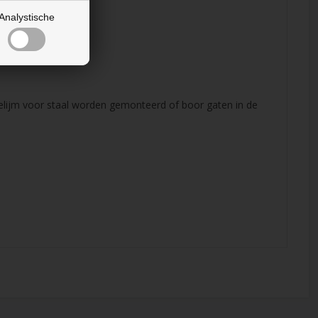
Analystische
lijm voor staal worden gemonteerd of boor gaten in de