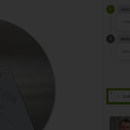
SELEC
BREE
+
stu
-