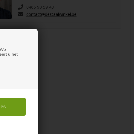
0466 90 59 43
contact@destaalwinkel.be
 We
eert u het