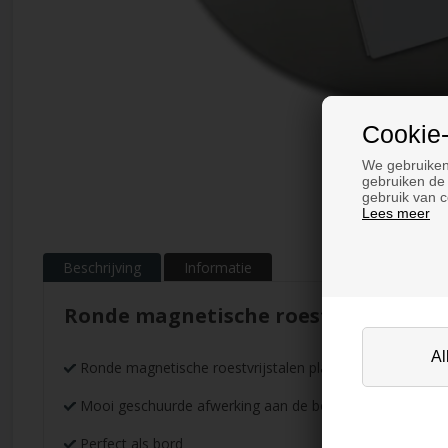
Cookie-
We gebruiken
gebruiken de 
gebruik van c
Lees meer
Beschrijving
Informatie
Ronde magnetische roestvrijstalen 
Ronde magnetische roestvrijstalen plaat
Mooi geschuurde afwerking aan de bovenkant
Perfect als bord