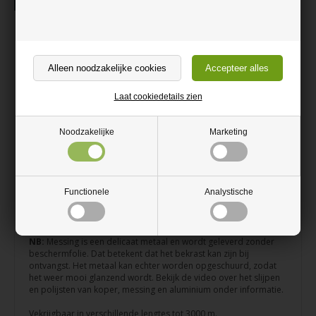
Beschrijving
Informatie
Vierkante messing staaf
Vierkante messing staaf op maat gesneden
Perfect voor doe-het-zelf-projecten
Laat cookiedetails zien
Esthetisch aantrekkelijke gouden kleur
Noodzakelijke
Marketing
Kan met een haakse slijper worden uitgezaagd
Messing heeft een esthetisch aantrekkelijke gouden kleur met
een karakteristieke tint. In zijn eenvoudigste vorm is messing een
legering van koper en zink, maar het kan ook andere additieven
Functionele
Analystische
bevatten die de corrosiebescherming verhogen (aluminium, tin,
arseen), de sterkte (aluminium, ijzer, mangaan) of de
verwerkbaarheid.
NB:
Messing is een delicaat metaal en wordt geleverd zonder
beschermfolie. Dat betekent dat het bekrast kan zijn bij
ontvangst. Het metaal kan echter worden opgeschuurd, zodat
het weer mooi glanzend wordt. Bekijk de video over het slijpen
en polijsten van koper, messing en aluminium onder informatie.
Vekrijgbaar in verschillende lengtes tot 3000 m.