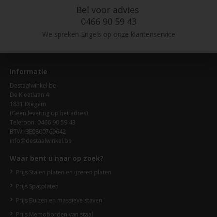
Bel voor advies
0466 90 59 43
We spreken Engels op onze klantenservice
Informatie
Destaalwinkel.be
De Kleetlaan 4
1831 Diegem
(Geen levering op het adres)
Telefoon: 0466 90 59 43
BTW: BE0800769642
info@destaalwinkel.be
Waar bent u naar op zoek?
Prijs Stalen platen en ijzeren platen
Prijs Spatplaten
Prijs Buizen en massieve staven
Prijs Memoborden van staal