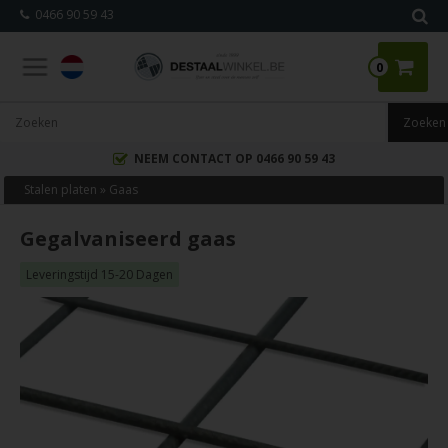
0466 90 59 43
0
NEEM CONTACT OP 0466 90 59 43
Stalen platen
»
Gaas
Gegalvaniseerd gaas
Leveringstijd 15-20 Dagen