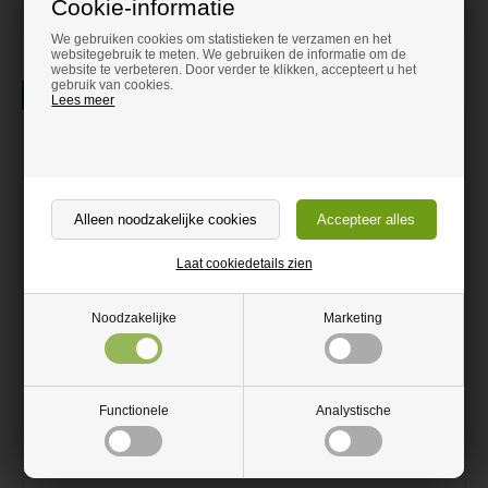
Cookie-informatie
We gebruiken cookies om statistieken te verzamen en het
websitegebruik te meten. We gebruiken de informatie om de
website te verbeteren. Door verder te klikken, accepteert u het
gebruik van cookies.
Beschrijving
Informatie
Lees meer
Gegalvaniseerd gaas
Gegalvaniseerd ijzer
Roest niet
Laat cookiedetails zien
Kan zowel binnen als buiten gebruikt worden
Op maat gesneden
Noodzakelijke
Marketing
Kan met een haakse slijper worden gesneden
Gegalvaniseerde bewapening/gaas Kan zowel binnen als buiten
gebruikt worden. Roest niet.
Functionele
Analystische
Het gaas is relatief eenvoudig om mee te werken, de dunne
varianten kunnen in vorm gebogen worden.