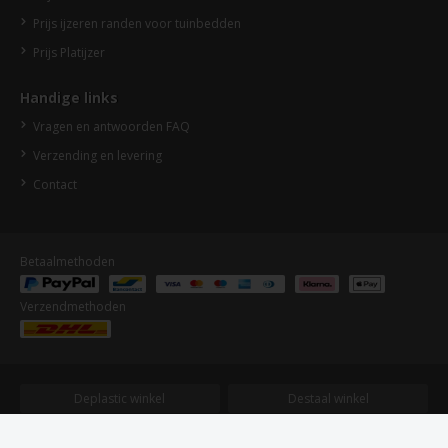
Prijs ijzeren randen voor tuinbedden
Prijs Platijzer
Handige links
Vragen en antwoorden FAQ
Verzending en levering
Contact
Betaalmethoden
Verzendmethoden
Deplastic winkel
Destaal winkel
Dehout expert