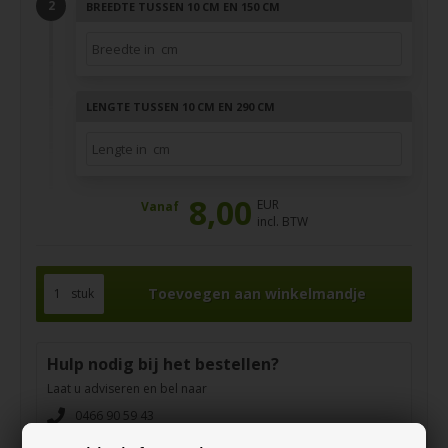
BREEDTE TUSSEN 10 CM EN 150 CM
LENGTE TUSSEN 10 CM EN 290 CM
8,00
EUR
Vanaf
incl. BTW
stuk
Hulp nodig bij het bestellen?
Laat u adviseren en bel naar
0466 90 59 43
contact@destaalwinkel.be