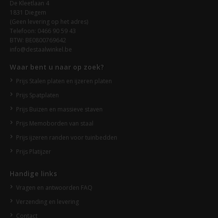
De Kleetlaan 4
1831 Diegem
(Geen levering op het adres)
Telefoon: 0466 90 59 43
BTW: BE0800769642
info@destaalwinkel.be
Waar bent u naar op zoek?
Prijs Stalen platen en ijzeren platen
Prijs Spatplaten
Prijs Buizen en massieve staven
Prijs Memoborden van staal
Prijs ijzeren randen voor tuinbedden
Prijs Platijzer
Handige links
Vragen en antwoorden FAQ
Verzending en levering
Contact