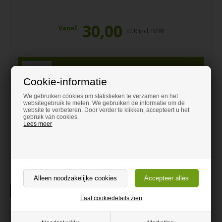
30,00
Vanaf
EUR incl. BTW
stuk
Cookie-informatie
We gebruiken cookies om statistieken te verzamen en het
websitegebruik te meten. We gebruiken de informatie om de
Hulp nodig bij het bestellen?
website te verbeteren. Door verder te klikken, accepteert u het
gebruik van cookies.
Laat u adviseren en bel naar
Lees meer
0466 90 59 43
contact@destaalwinkel.be
Beschrijving
Laat cookiedetails zien
Roestvrijstalen afgeronde