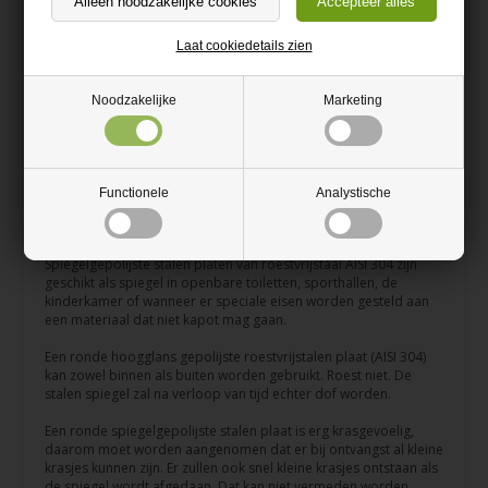
zeggen 1 cm3 weegt 0,008 kg.
De plaat heeft een spiegelgepolijst oppervlak, maar de reflectie
Laat cookiedetails zien
wijkt af van die van een klassieke glazen spiegel en van onze
overige spiegelgepolijste stalen platen in het assortiment. Het
oppervlak oogt in de spiegeling wat gedempter en kan een licht
Noodzakelijke
Marketing
wazige of “matte” uitstraling hebben. Daardoor biedt het niet
dezelfde scherpe en diepe spiegelwerking als een traditionele
spiegel.
Als u een plaat wenst met een spiegeleffect dat sterker lijkt op
Functionele
Analystische
een gewone glazen spiegel, adviseren wij onze alternatieve
spiegelgepolijste plaat.
Spiegelgepolijste stalen platen van roestvrijstaal AISI 304 zijn
geschikt als spiegel in openbare toiletten, sporthallen, de
kinderkamer of wanneer er speciale eisen worden gesteld aan
een materiaal dat niet kapot mag gaan.
Een ronde hoogglans gepolijste roestvrijstalen plaat (AISI 304)
kan zowel binnen als buiten worden gebruikt. Roest niet. De
stalen spiegel zal na verloop van tijd echter dof worden.
Een ronde spiegelgepolijste stalen plaat is erg krasgevoelig,
daarom moet worden aangenomen dat er bij ontvangst al kleine
krasjes kunnen zijn. Er zullen ook snel kleine krasjes ontstaan als
de spiegel wordt afgedaan. Dat kan niet vermeden worden