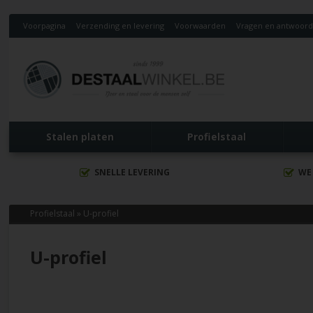
Voorpagina
Verzending en levering
Voorwaarden
Vragen en antwoor
Stalen platen
Profielstaal
SNELLE LEVERING
WE
Profielstaal
»
U-profiel
U-profiel