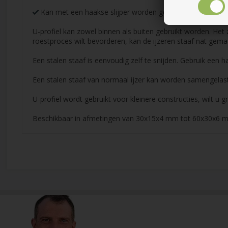
Kan met een haakse slijper worden gesneden
U-profiel kan zowel binnen als buiten gebruikt worden. Het 
roestproces wilt bevorderen, kan de ijzeren staaf nat gem
Een stalen staaf is eenvoudig zelf te snijden. Gebruik een ha
Een stalen staaf van normaal ijzer kan worden samengela
U-profiel wordt gebruikt voor kleinere constructies, wilt u 
Beschikbaar in afmetingen van 30x15x4 mm tot 60x30x6 