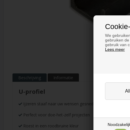
Cookie-
We gebruiken
gebruiken de 
gebruik van c
Lees meer
Beschrijving
Informatie
U-profiel
Ijzeren staaf naar uw wensen gesneden
Perfect voor doe-het-zelf projecten
Noodzakelij
Roest in een roodbruine kleur