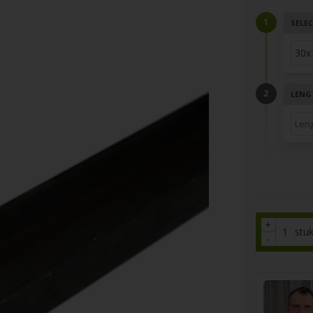
SELEC
LENGT
+
stu
-