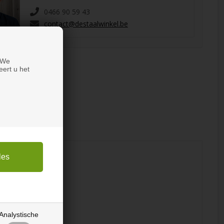
0466 90 59 43
contact@destaalwinkel.be
 We
eert u het
Analystische