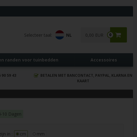
Selecteer taal:
NL
0,00 EUR
0
en randen voor tuinbedden
Accessoires
90 59 43
BETALEN MET BANCONTACT, PAYPAL, KLARNA EN
KAART
 4-10 Dagen
jn in :
cm
mm