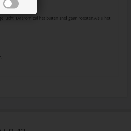
ge lucht. Daarom zal het buiten snel gaan roesten.Als u het
.