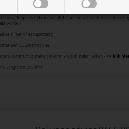
zal na verloop van tijd roesten als het in contact komt met het vochti
aakt worden.
akse slijper of een ijzerzaag.
st met een CO2-lasmachine.
grotere constructies maken leveren wij ook stalen balken -
>> klik hier
mm. Lengte tot 2900mm.