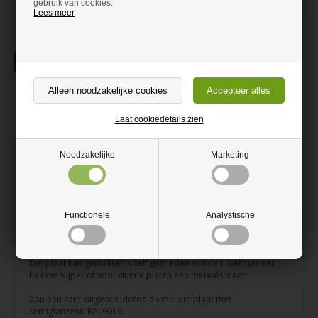
gebruik van cookies.
Lees meer
Beschrijving
Informatie
Witte aluminium plaat
Laat cookiedetails zien
Aluminium plaat dat niet roest
Mooi wit geschilderd oppervlak
Noodzakelijke
Marketing
Kan zowel binnen als buiten gebruikt worden
Op maat gesneden
Functionele
Analystische
Een aluminium plaat kan zowel binnen als buiten gebruikt
worden. Roest niet.
Een plaat kan gemakkelijk zelf gesneden worden. Gebruik een
haakse slijper of voor dunne platen een metaalschaar.
Aan één kant witgeschilderde aluminium plaat met
semiglanzend RAL9010.